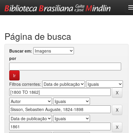
Skip
navigation
Página de busca
Buscar em:
por
Filtros correntes: