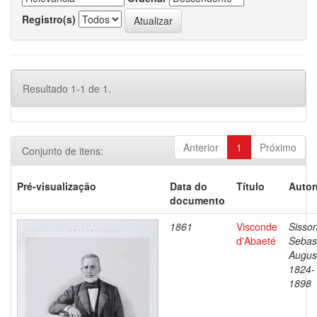
Registro(s)
Resultado 1-1 de 1.
Anterior
1
Próximo
Conjunto de itens:
Pré-visualização
Data do
Título
Autor
documento
1861
Visconde
Sisson
d'Abaeté
Sebas
Augus
1824-
1898