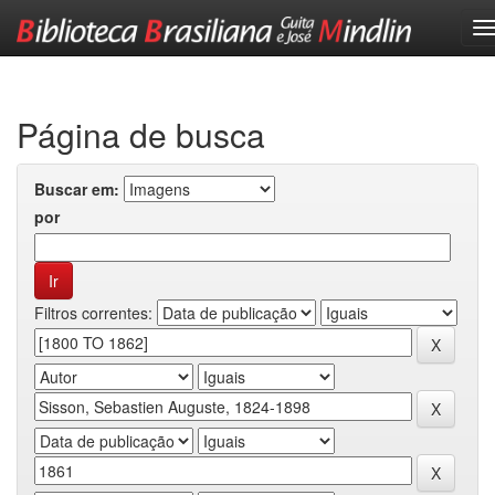
Skip
navigation
Página de busca
Buscar em:
por
Filtros correntes: