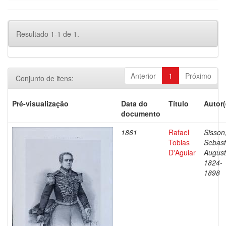
Resultado 1-1 de 1.
Anterior
1
Próximo
Conjunto de itens:
Pré-visualização
Data do
Título
Autor(
documento
1861
Rafael
Sisson
Tobias
Sebast
D'Aguiar
August
1824-
1898