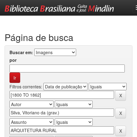
Skip
navigation
Página de busca
Buscar em:
por
Filtros correntes: