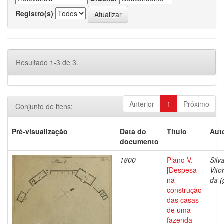
Registro(s)
Resultado 1-3 de 3.
Anterior
1
Próximo
Conjunto de itens:
Pré-visualização
Data do
Título
Aut
documento
1800
Plano V.
Silv
[Despesa
Vito
na
da (
construção
das casas
de uma
fazenda -