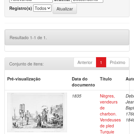
Registro(s)
Resultado 1-1 de 1.
Anterior
1
Próximo
Conjunto de itens:
Pré-visualização
Data do
Título
Aut
documento
1835
Nègres,
Debr
vendeurs
Jea
de
Bapt
charbon.
176
Vendeuses
184
de pled
Turquie