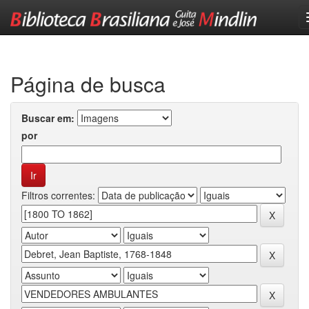
Skip
navigation
Página de busca
Buscar em:
por
Filtros correntes: