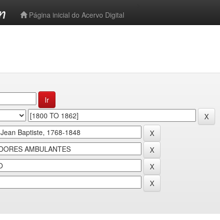
-->
Página inicial do Acervo Digital