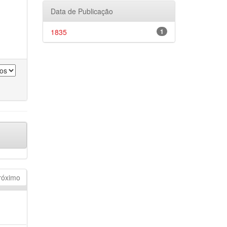
Data de Publicação
1835
1
róximo