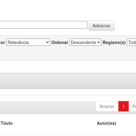
por
Ordenar
Registro(s)
Anterior
1
P
Título
Autor(es)