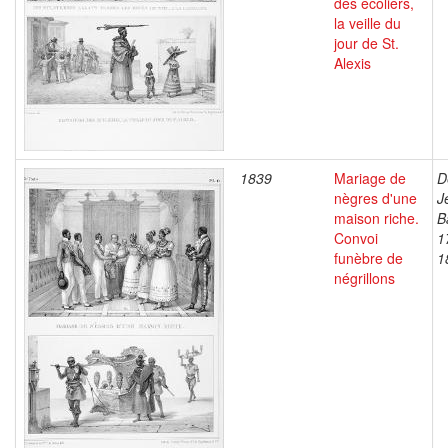
des ecoliers,
la veille du
jour de St.
Alexis
1839
Mariage de
D
nègres d'une
J
maison riche.
B
Convoi
1
funèbre de
1
négrillons