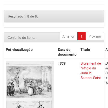
Resultado 1-8 de 8.
Anterior
1
Próximo
Conjunto de itens:
Pré-visualização
Data do
Título
A
documento
1839
Brulement de
D
l'effigie du
J
Juda le
B
Samedi Saint
1
1