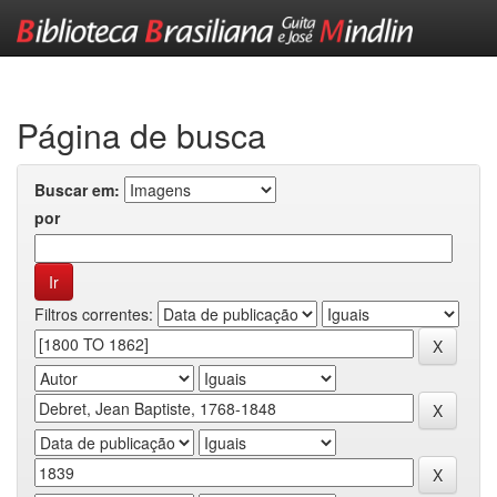
Skip
navigation
Página de busca
Buscar em:
por
Filtros correntes: