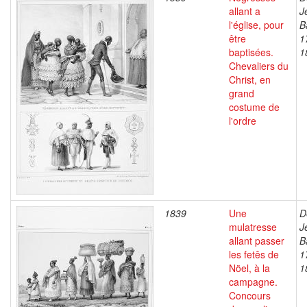
allant a
J
l'église, pour
B
être
1
baptisées.
1
Chevaliers du
Christ, en
grand
costume de
l'ordre
1839
Une
D
mulatresse
J
allant passer
B
les fetês de
1
Nöel, à la
1
campagne.
Concours