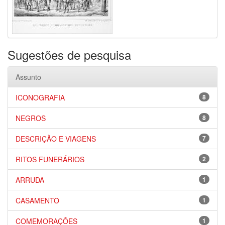
Sugestões de pesquisa
Assunto
ICONOGRAFIA
8
NEGROS
8
DESCRIÇÃO E VIAGENS
7
RITOS FUNERÁRIOS
2
ARRUDA
1
CASAMENTO
1
COMEMORAÇÕES
1