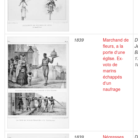
1839
Marchand de
D
fleurs, a la
J
porte d'une
B
église. Ex-
1
voto de
1
marins
échappés
d'un
naufrage
1839
Négresses
D