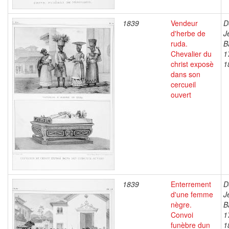
1839
Vendeur
D
d'herbe de
J
ruda.
B
Chevalier du
1
christ exposè
1
dans son
cercueil
ouvert
1839
Enterrement
D
d'une femme
J
nègre.
B
Convoi
1
funèbre dun
1