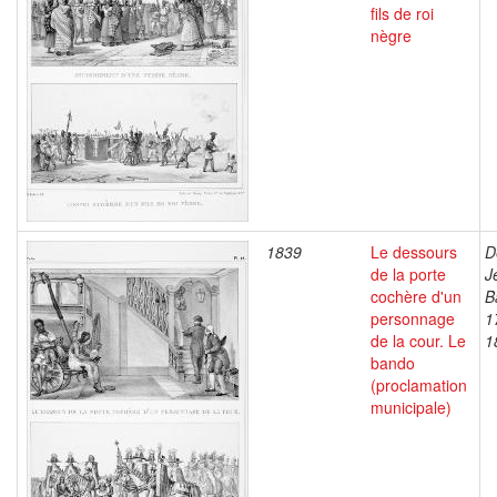
fils de roi
nègre
1839
Le dessours
D
de la porte
J
cochère d'un
B
personnage
1
de la cour. Le
1
bando
(proclamation
municipale)