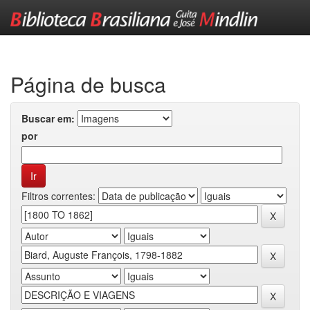
Skip
navigation
Página de busca
Buscar em:
por
Filtros correntes: