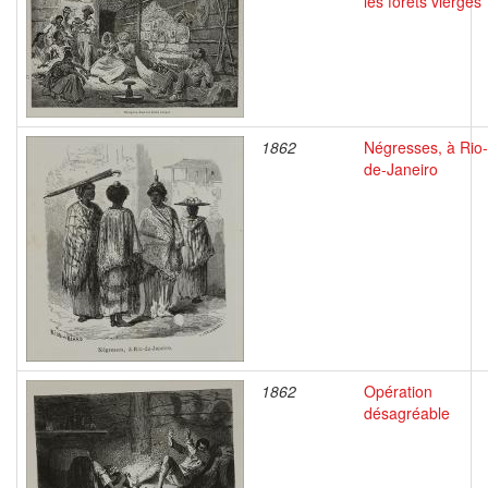
les forêts vierges
1862
Négresses, à Rio-
de-Janeiro
1862
Opération
désagréable