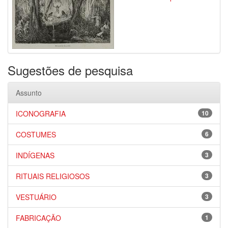
Sugestões de pesquisa
Assunto
ICONOGRAFIA
10
COSTUMES
6
INDÍGENAS
3
RITUAIS RELIGIOSOS
3
VESTUÁRIO
3
FABRICAÇÃO
1