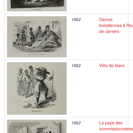
1862
Dames
brésiliennes à Rio
de-Janeiro
1862
Vêtu de blanc
1862
La paye des
commissionnaires