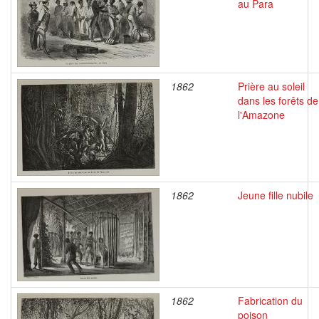
au Para
1862
Prière au soleil
dans les forêts de
l'Amazone
1862
Jeune fille nubile
1862
Fabrication du
poison