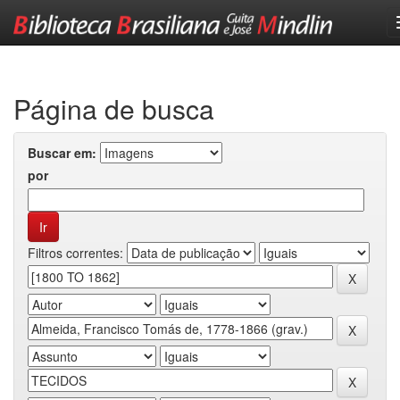
Skip
navigation
Página de busca
Buscar em:
por
Filtros correntes: