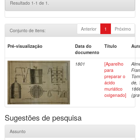
Resultado 1-1 de 1.
Anterior
1
Próximo
Conjunto de itens:
Pré-visualização
Data do
Título
Aut
documento
1801
[Aparelho
Alme
para
Fran
preparar o
Tom
ácido
de, 
muriático
186
oxigenado]
(gra
Sugestões de pesquisa
Assunto