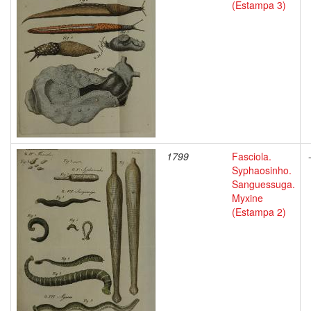
(Estampa 3)
1799
Fasciola.
Syphaosinho.
Sanguessuga.
Myxine
(Estampa 2)