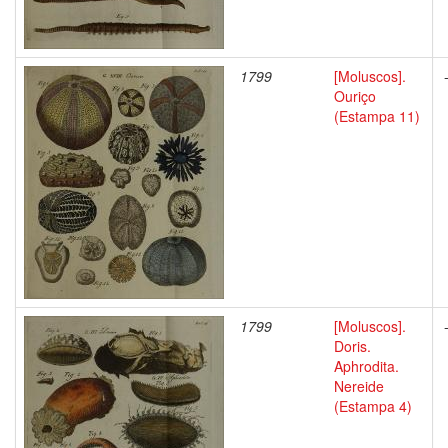
1799
[Moluscos].
Ouriço
(Estampa 11)
1799
[Moluscos].
Doris.
Aphrodita.
Nereide
(Estampa 4)