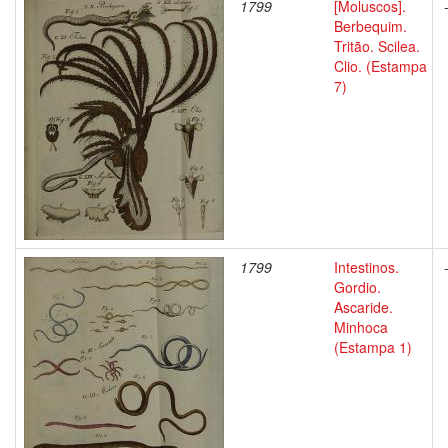
1799
[Moluscos].
Berbequim.
Tritão. Scilea.
Clio. (Estampa
7)
1799
Intestinos.
Gordio.
Ascaride.
Minhoca
(Estampa 1)