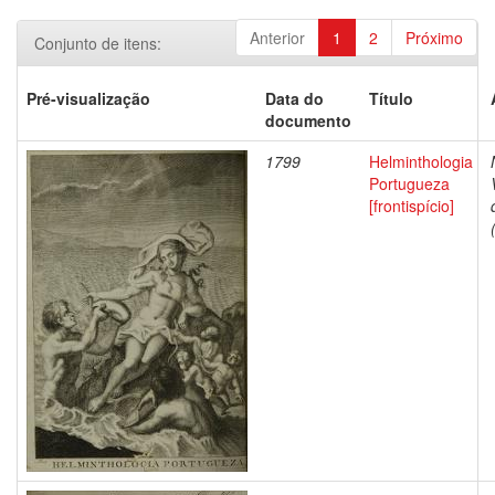
Anterior
1
2
Próximo
Conjunto de itens:
Pré-visualização
Data do
Título
documento
1799
Helminthologia
Portugueza
[frontispício]