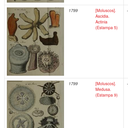
1799
[Moluscos].
Ascidia.
Actinia
(Estampa 5)
1799
[Moluscos].
Medusa.
(Estampa 9)