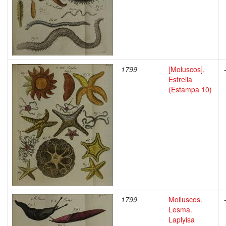
1799
[Moluscos].
Estrella
(Estampa 10)
1799
Molluscos.
Lesma.
Laplyisa