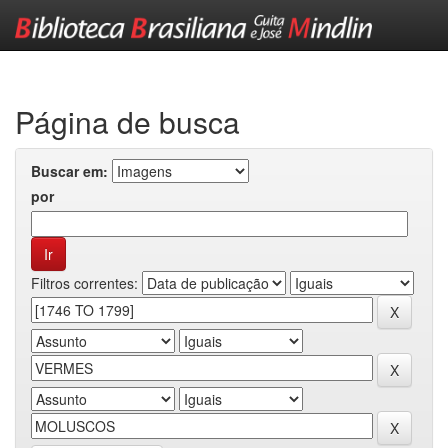
Skip
navigation
Página de busca
Buscar em:
por
Filtros correntes: