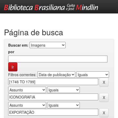
Skip
navigation
Página de busca
Buscar em:
por
Filtros correntes: