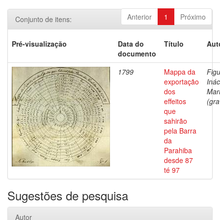
Anterior
1
Próximo
Conjunto de itens:
Pré-visualização
Data do
Título
Aut
documento
1799
Mappa da
Figu
exportação
Inác
dos
Mar
effeitos
(gra
que
sahirão
pela Barra
da
Parahiba
desde 87
té 97
Sugestões de pesquisa
Autor