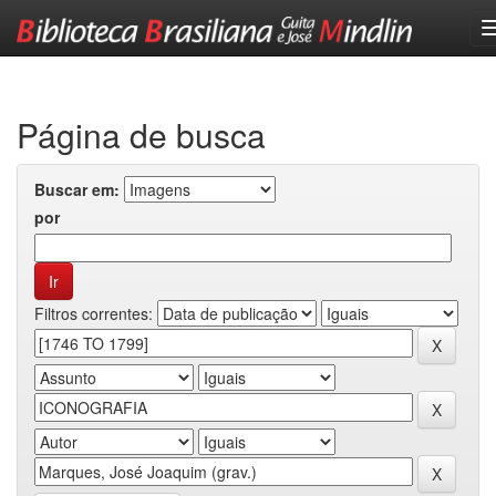
Skip
navigation
Página de busca
Buscar em:
por
Filtros correntes: