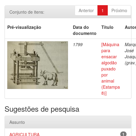
Anterior
1
Próximo
Conjunto de itens:
Pré-visualização
Data do
Título
Autor
documento
1799
[Máquina
Marq
para
José
ensacar
Joaq
algodão
(grav.
puxado
por
animal
(Estampa
8)]
Sugestões de pesquisa
Assunto
AGRICULTURA
1