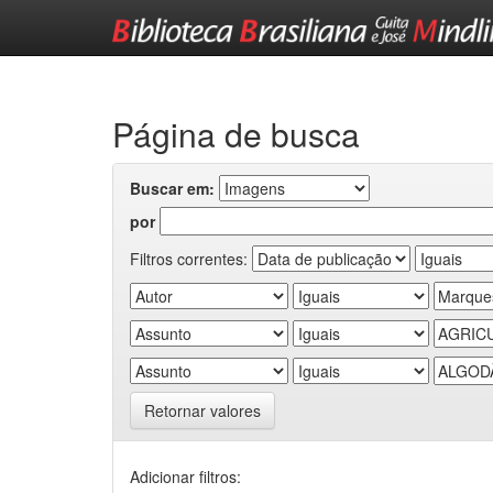
Skip
navigation
Página de busca
Buscar em:
por
Filtros correntes:
Retornar valores
Adicionar filtros: