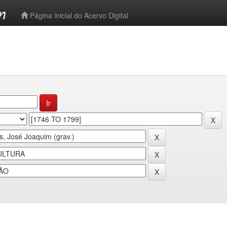
-->
Página inicial do Acervo Digital