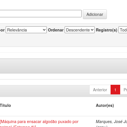
por
Ordenar
Registro(s)
Anterior
1
P
Título
Autor(es)
[Máquina para ensacar algodão puxado por
Marques, José J