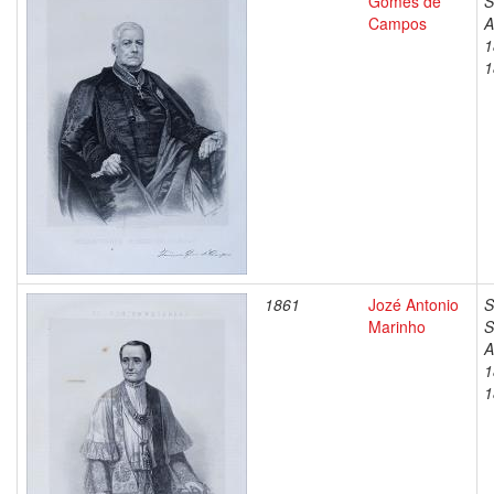
Gomes de
S
Campos
A
1
1
1861
Jozé Antonio
S
Marinho
S
A
1
1