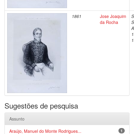
1861
Jose Joaquim
S
da Rocha
S
A
1
1
Sugestões de pesquisa
Assunto
Araújo, Manuel do Monte Rodrigues...
1