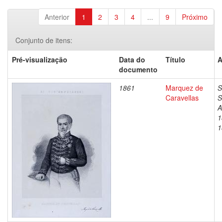
Anterior
1
2
3
4
...
9
Próximo
Conjunto de itens:
Pré-visualização
Data do
Título
A
documento
1861
Marquez de
S
Caravellas
S
A
1
1