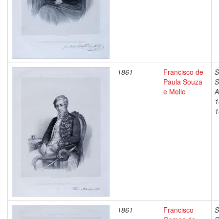
1861
Francisco de
S
Paula Souza
S
e Mello
A
1
1
1861
Francisco
S