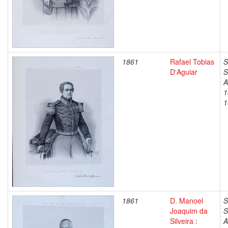
1861
Rafael Tobias
S
D'Aguiar
S
A
1
1
1861
D. Manoel
S
Joaquim da
S
Silveira :
A