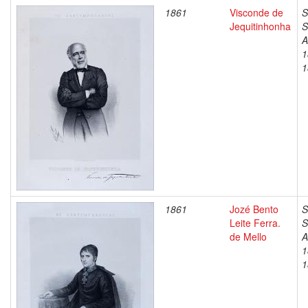
1861
Visconde de
S
Jequitinhonha
S
A
1
1
1861
Jozé Bento
S
Leite Ferra.
S
de Mello
A
1
1