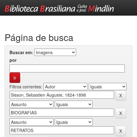
Skip
navigation
Página de busca
Buscar em:
por
Filtros correntes: