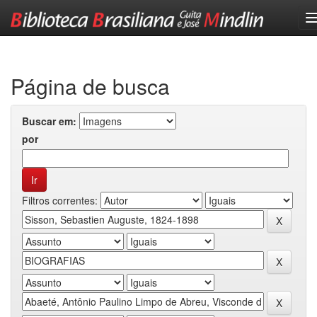
Skip
navigation
Página de busca
Buscar em:
por
Filtros correntes: