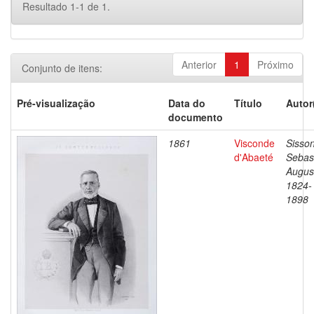
Resultado 1-1 de 1.
Anterior
1
Próximo
Conjunto de itens:
Pré-visualização
Data do
Título
Autor
documento
1861
Visconde
Sisson
d'Abaeté
Sebas
Augus
1824-
1898