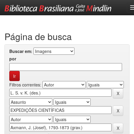
Skip
navigation
Página de busca
Buscar em:
por
Filtros correntes: