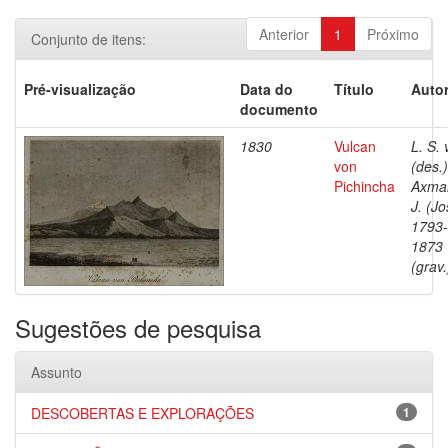
Anterior
1
Próximo
Conjunto de itens:
Pré-visualização
Data do
Título
Autor
documento
1830
Vulcan
L. S. 
von
(des.)
Pichincha
Axma
J. (Jo
1793-
1873
(grav.
Sugestões de pesquisa
Assunto
DESCOBERTAS E EXPLORAÇÕES
1