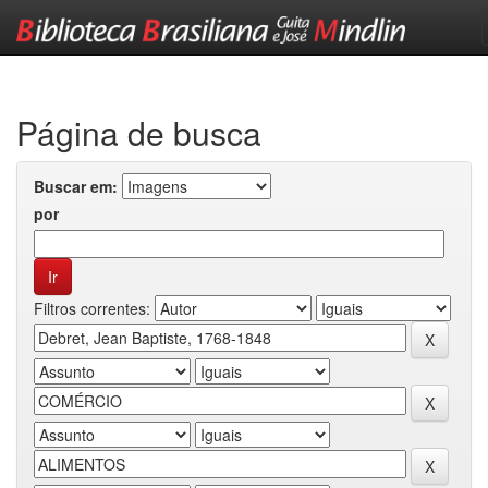
Skip
navigation
Página de busca
Buscar em:
por
Filtros correntes: