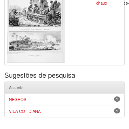
chaux
18
Sugestões de pesquisa
Assunto
NEGROS
1
VIDA COTIDIANA
1