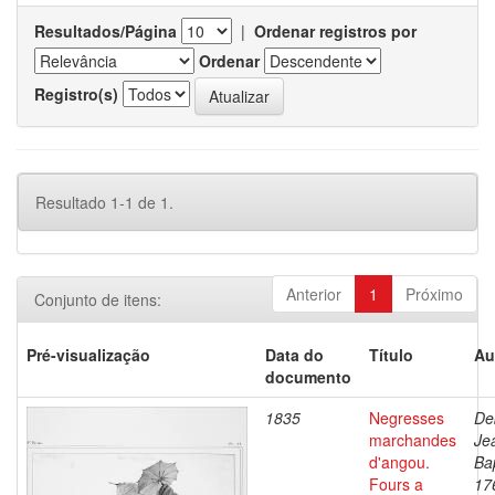
Resultados/Página
|
Ordenar registros por
Ordenar
Registro(s)
Resultado 1-1 de 1.
Anterior
1
Próximo
Conjunto de itens:
Pré-visualização
Data do
Título
Au
documento
1835
Negresses
De
marchandes
Je
d'angou.
Bap
Fours a
17