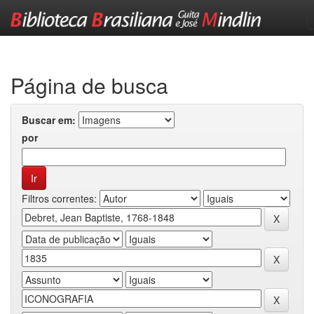
Skip
navigation
Página de busca
Buscar em:
por
Filtros correntes: