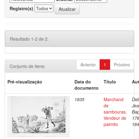
Registro(s)
Resultado 1-2 de 2.
Anterior
1
Próximo
Conjunto de itens:
Pré-visualização
Data do
Título
Aut
documento
1835
Marchand
Deb
de
Je
sambouras.
Bap
Vendeur de
176
palmito
18