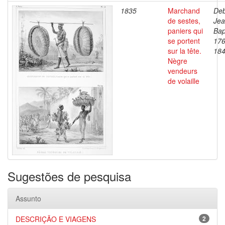
1835
Marchand
Deb
de sestes,
Je
paniers qui
Bap
se portent
176
sur la tête.
18
Nègre
vendeurs
de volaille
Sugestões de pesquisa
Assunto
DESCRIÇÃO E VIAGENS
2