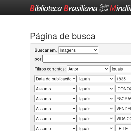
Skip
navigation
Página de busca
Buscar em:
por
Filtros correntes: