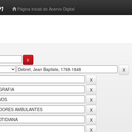
-->
Página inicial do Acervo Digital