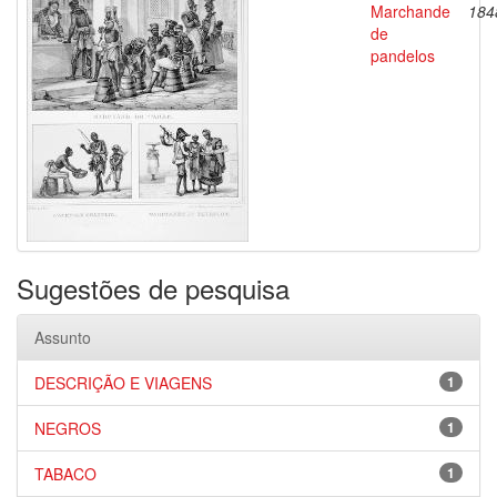
Marchande
184
de
pandelos
Sugestões de pesquisa
Assunto
DESCRIÇÃO E VIAGENS
1
NEGROS
1
TABACO
1