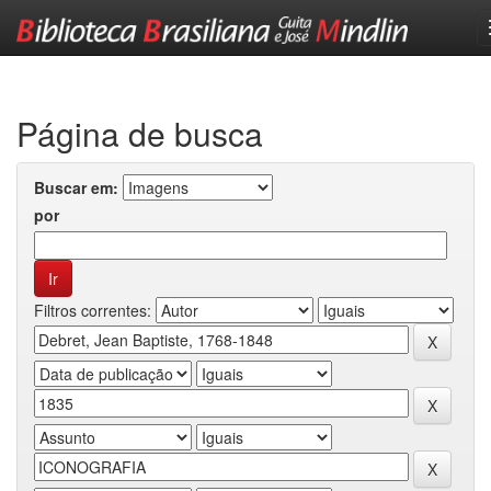
Skip
navigation
Página de busca
Buscar em:
por
Filtros correntes: