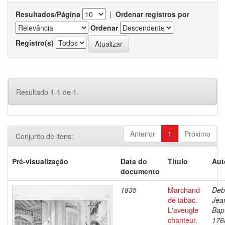
Resultados/Página
|
Ordenar registros por
Ordenar
Registro(s)
Resultado 1-1 de 1.
Anterior
1
Próximo
Conjunto de itens:
Pré-visualização
Data do
Título
Aut
documento
1835
Marchand
Deb
de tabac.
Jea
L'aveugle
Bapt
chanteur.
176