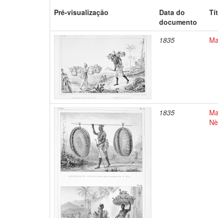
Pré-visualização
Data do
Tí
documento
1835
Ma
1835
Ma
Nè