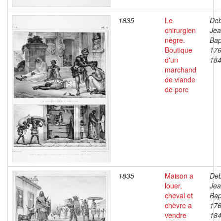
1835
Le
Deb
chirurgien
Je
nègre.
Bap
Boutique
176
d'un
18
marchand
de viande
de porc
1835
Maison a
Deb
louer,
Je
cheval et
Bap
chèvre a
176
vendre
18