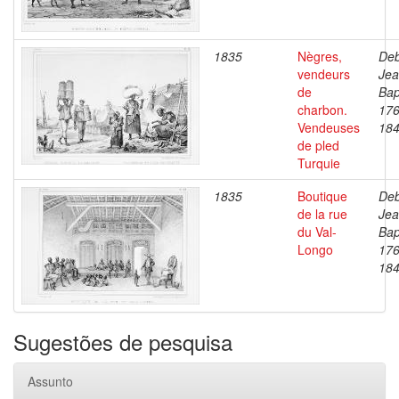
1835
Nègres,
Deb
vendeurs
Je
de
Bap
charbon.
176
Vendeuses
18
de pled
Turquie
1835
Boutique
Deb
de la rue
Je
du Val-
Bap
Longo
176
18
Sugestões de pesquisa
Assunto