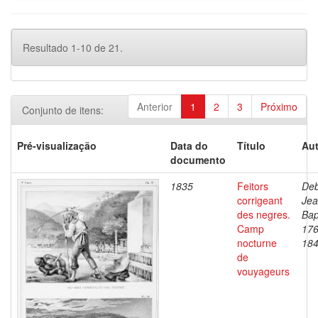
Resultado 1-10 de 21.
Anterior
1
2
3
Próximo
Conjunto de itens:
Pré-visualização
Data do
Título
Aut
documento
1835
Feitors
Deb
corrigeant
Je
des negres.
Bap
Camp
176
nocturne
18
de
vouyageurs