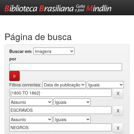
Skip
navigation
Página de busca
Buscar em:
por
Filtros correntes: