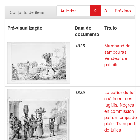
Anterior
1
2
3
Próximo
Conjunto de itens:
Pré-visualização
Data do
Título
documento
1835
Marchand de
sambouras.
Vendeur de
palmito
1835
Le collier de fer :
châtiment des
fugitifs. Négres
en commission :
par un temps de
pluie. Transport
de tuiles