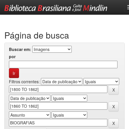
Skip
navigation
Página de busca
Buscar em:
por
Filtros correntes: