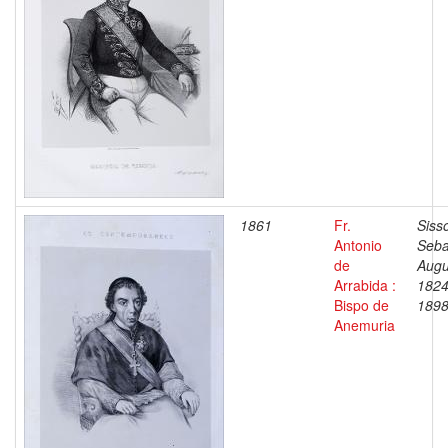
1861
Fr.
Siss
Antonio
Seba
de
Augu
Arrabida :
1824
Bispo de
189
Anemuria