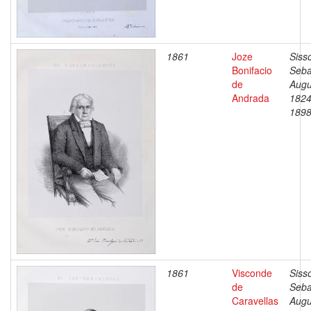
1861
Joze
Siss
Bonifacio
Seba
de
Augu
Andrada
1824
189
1861
Visconde
Siss
de
Seba
Caravellas
Augu