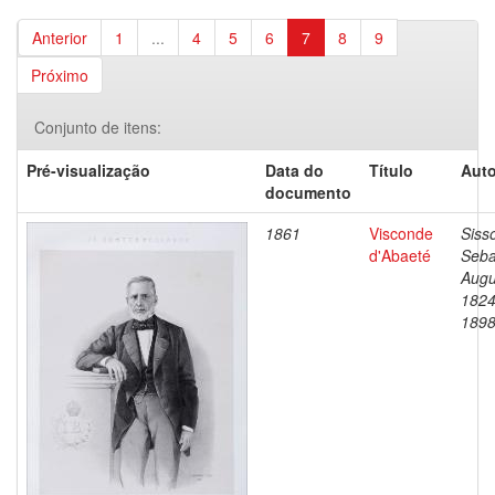
Anterior
1
...
4
5
6
7
8
9
Próximo
Conjunto de itens:
Pré-visualização
Data do
Título
Auto
documento
1861
Visconde
Siss
d'Abaeté
Seba
Augu
1824
189