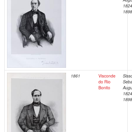
1824
189
1861
Visconde
Siss
do Rio
Seba
Bonito
Augu
1824
189