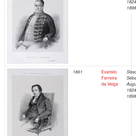
1824
189
1861
Evaristo
Siss
Ferreira
Seba
da Veiga
Augu
1824
189