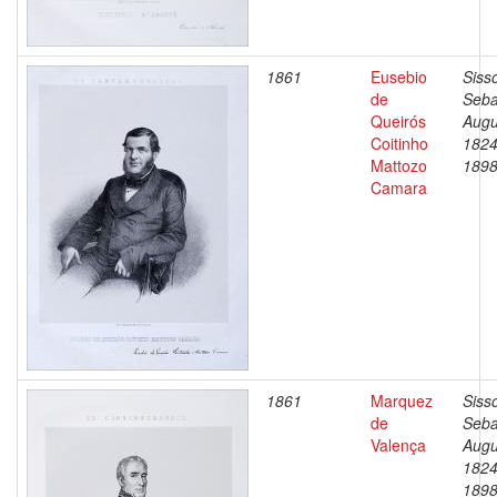
1861
Eusebio
Siss
de
Seba
Queirós
Augu
Coitinho
1824
Mattozo
189
Camara
1861
Marquez
Siss
de
Seba
Valença
Augu
1824
189