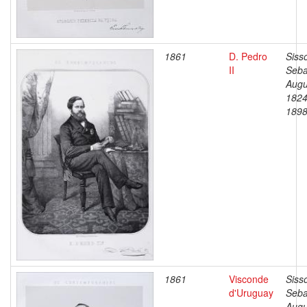
1861
D. Pedro
Siss
II
Seba
Augu
1824
189
1861
Visconde
Siss
d'Uruguay
Seba
Augu