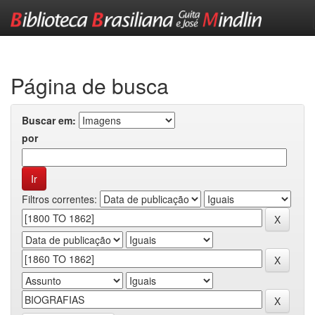
Skip
navigation
Página de busca
Buscar em:
por
Filtros correntes: