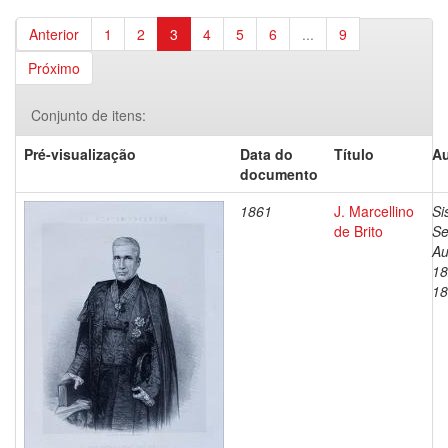
Anterior
1
2
3
4
5
6
...
9
Próximo
Conjunto de itens:
Pré-visualização
Data do
Título
Au
documento
1861
J. Marcellino
Si
de Brito
Se
Au
18
18