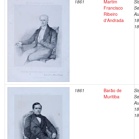
1861
Martim
Si
Francisco
Se
Ribeiro
Au
d'Andrada
18
18
1861
Barão de
Si
Muritiba
Se
Au
18
18