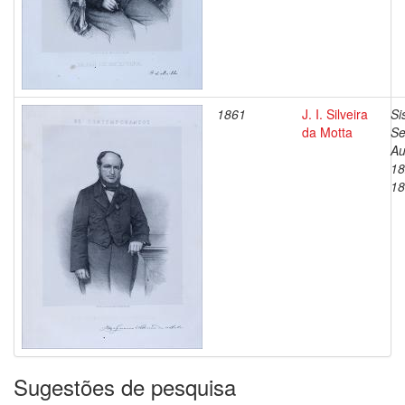
1861
J. I. Silveira
Si
da Motta
Se
Au
18
18
Sugestões de pesquisa