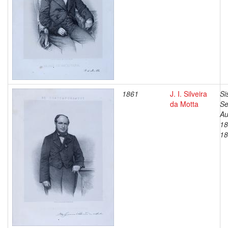
1861
J. I. Silveira
Si
da Motta
Se
Au
18
18