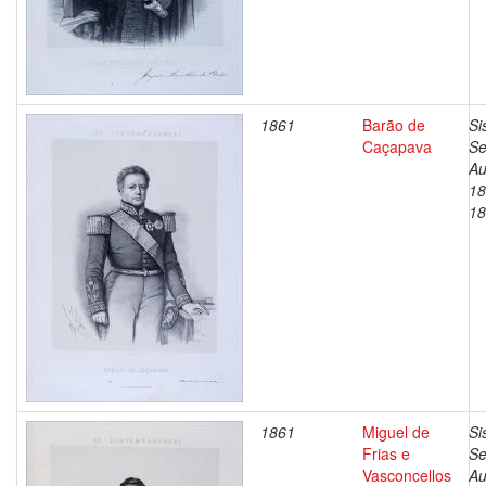
1861
Barão de
Si
Caçapava
Se
Au
18
18
1861
Miguel de
Si
Frias e
Se
Vasconcellos
Au