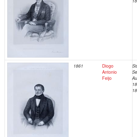
18
1861
Diogo
Si
Antonio
Se
Feijo
Au
18
18