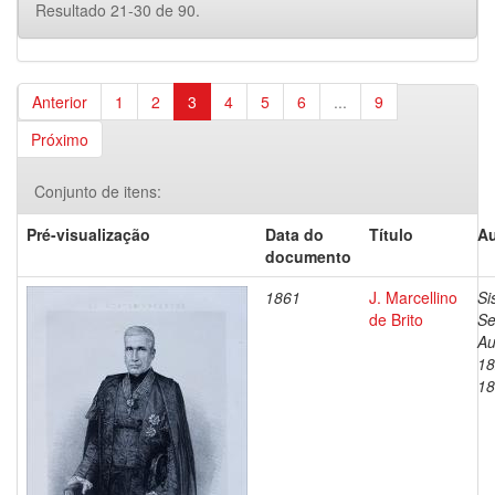
Resultado 21-30 de 90.
Anterior
1
2
3
4
5
6
...
9
Próximo
Conjunto de itens:
Pré-visualização
Data do
Título
Au
documento
1861
J. Marcellino
Si
de Brito
Se
Au
18
18