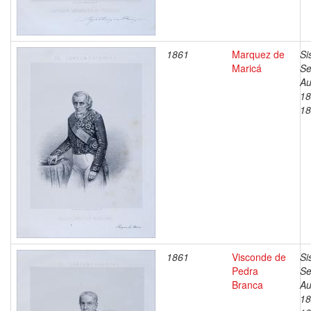
1861
Marquez de
Si
Maricá
Se
Au
18
18
1861
Visconde de
Si
Pedra
Se
Branca
Au
18