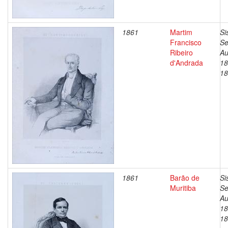
1861
Martim
Si
Francisco
Se
Ribeiro
Au
d'Andrada
18
18
1861
Barão de
Si
Muritiba
Se
Au
18
18