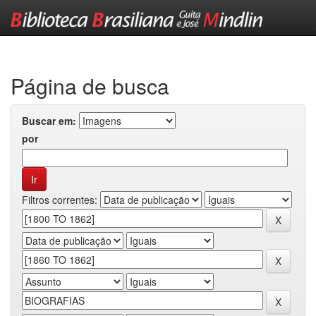
Skip
navigation
Página de busca
Buscar em:
por
Filtros correntes: