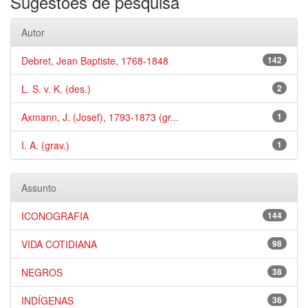
Sugestões de pesquisa
Autor
Debret, Jean Baptiste, 1768-1848
142
L. S. v. K. (des.)
2
Axmann, J. (Josef), 1793-1873 (gr...
1
I. A. (grav.)
1
Assunto
ICONOGRAFIA
144
VIDA COTIDIANA
98
NEGROS
38
INDÍGENAS
36