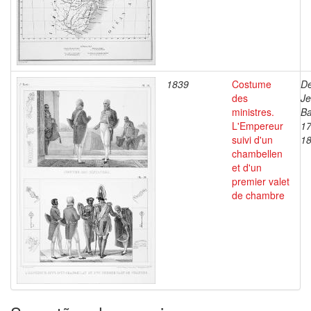
1839
Costume
De
des
J
ministres.
Ba
L'Empereur
17
suivi d'un
1
chambellen
et d'un
premier valet
de chambre