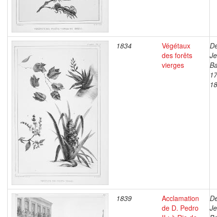
1834
Végétaux
De
des forêts
J
vierges
Ba
17
1
1839
Acclamation
De
de D. Pedro
J