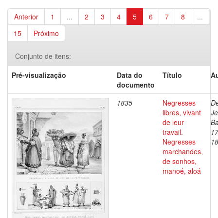
Anterior
1
...
2
3
4
5
6
7
8
...
15
Próximo
Conjunto de itens:
Pré-visualização
Data do
Título
Au
documento
1835
Negresses
De
libres, vivant
J
de leur
Ba
travail.
17
Negresses
1
marchandes,
de sonhos,
manoé, aloá