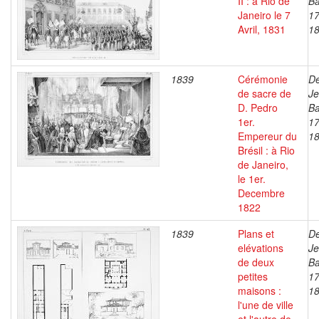
II : à Rio de
Ba
Janeiro le 7
17
Avril, 1831
1
1839
Cérémonie
De
de sacre de
J
D. Pedro
Ba
1er.
17
Empereur du
1
Brésil : à Rio
de Janeiro,
le 1er.
Decembre
1822
1839
Plans et
De
elévations
J
de deux
Ba
petites
17
maisons :
1
l'une de ville