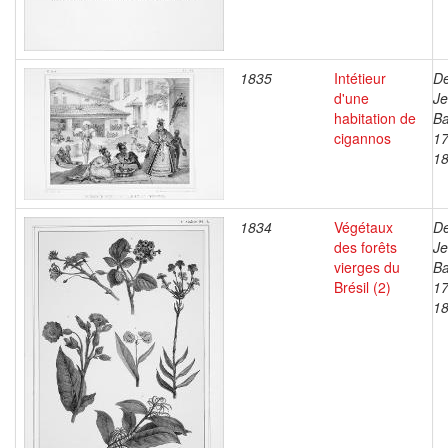
1835
Intétieur
De
d'une
J
habitation de
Ba
cigannos
17
1
1834
Végétaux
De
des forêts
J
vierges du
Ba
Brésil (2)
17
1