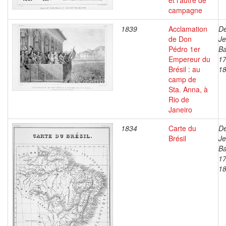
et l'autre de
campagne
1839
Acclamation
De
de Don
J
Pédro 1er
Ba
Empereur du
17
Brésil : au
1
camp de
Sta. Anna, à
Rio de
Janeiro
1834
Carte du
De
Brésil
J
Ba
17
1