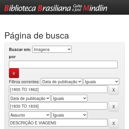
Skip
navigation
Página de busca
Buscar em:
por
Filtros correntes: