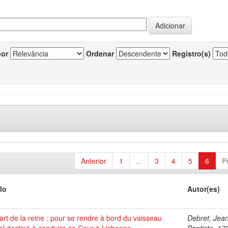
por
Ordenar
Registro(s)
Anterior
1
...
3
4
5
6
P
lo
Autor(es)
rt de la reine : pour se rendre à bord du vaisseau
Debret, Jea