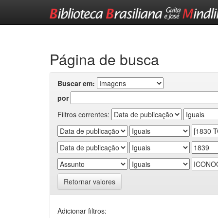
Skip
navigation
Página de busca
Buscar em:
por
Filtros correntes:
Retornar valores
Adicionar filtros: