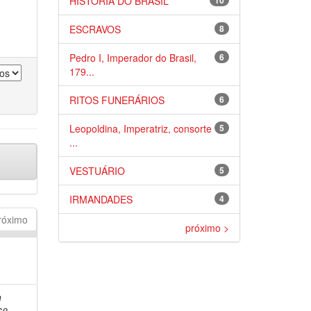
HISTÓRIA DO BRASIL
10
ESCRAVOS
8
Pedro I, Imperador do Brasil,
6
179...
RITOS FUNERÁRIOS
6
Leopoldina, Imperatriz, consorte
5
...
VESTUÁRIO
5
IRMANDADES
4
róximo
próximo >
n