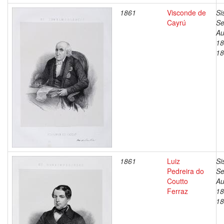
1861
Visconde de
Si
Cayrú
Se
Au
18
18
1861
Luiz
Si
Pedreira do
Se
Coutto
Au
Ferraz
18
18