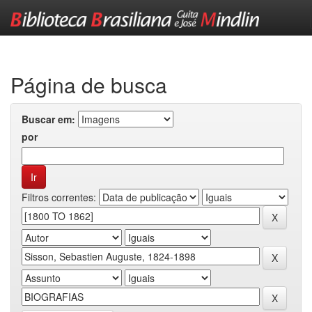
Skip
navigation
Página de busca
Buscar em:
por
Filtros correntes: