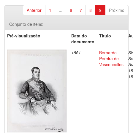
Anterior
1
...
6
7
8
9
Próximo
Conjunto de itens:
Pré-visualização
Data do
Título
Au
documento
1861
Bernardo
Si
Pereira de
Se
Vasconcellos
Au
18
18