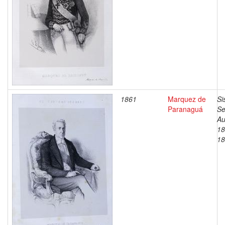
1861
Marquez de
Si
Paranaguá
Se
Au
18
18