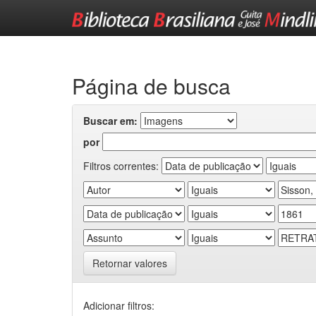
Skip
navigation
Página de busca
Buscar em:
por
Filtros correntes:
Retornar valores
Adicionar filtros: