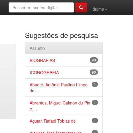
Idioma
Sugestões de pesquisa
Assunto
BIOGRAFIAS
90
ICONOGRAFIA
90
Abaeté, Antônio Paulino Limpo
1
de ...
Abrantes, Miguel Calmon du Pin
1
e ...
Aguiar, Rafael Tobias de
1
1