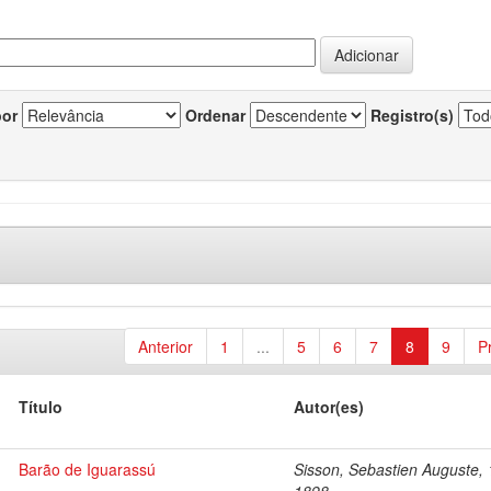
por
Ordenar
Registro(s)
Anterior
1
...
5
6
7
8
9
P
Título
Autor(es)
Barão de Iguarassú
Sisson, Sebastien Auguste,