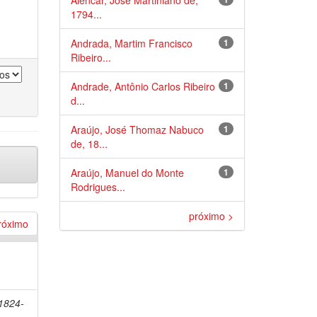
Alencar, José Martiniano de,
1794...
Andrada, Martim Francisco
1
Ribeiro...
Andrade, Antônio Carlos Ribeiro
1
d...
Araújo, José Thomaz Nabuco
1
de, 18...
Araújo, Manuel do Monte
1
Rodrigues...
próximo >
róximo
 1824-