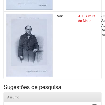
1861
J. I. Silveira
Si
da Motta
Se
Au
18
18
Sugestões de pesquisa
Assunto