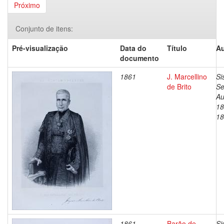
Próximo
Conjunto de itens:
Pré-visualização
Data do
Título
Au
documento
1861
J. Marcellino
Si
de Brito
Se
Au
18
18
1861
Barão de
Si