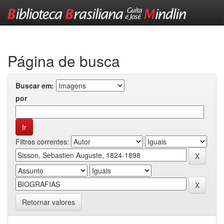
Skip
navigation
Página de busca
Buscar em:
por
Filtros correntes:
Retornar valores