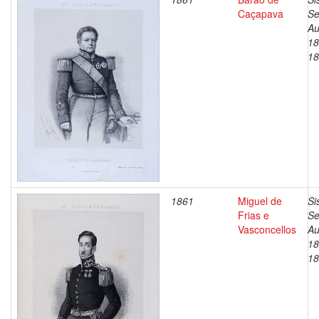
Caçapava
Se
Au
18
18
1861
Miguel de
Si
Frias e
Se
Vasconcellos
Au
18
18