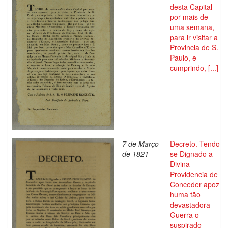
desta Capital
por mais de
uma semana,
para ir visitar a
Provincia de S.
Paulo, e
cumprindo, [...]
7 de Março
Decreto. Tendo-
de 1821
se Dignado a
Divina
Providencia de
Conceder apoz
huma tão
devastadora
Guerra o
suspirado