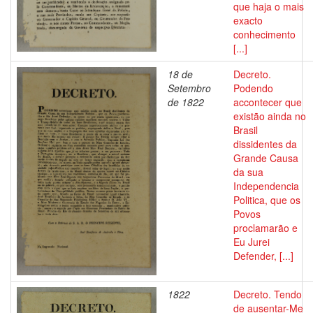
que haja o mais
exacto
conhecimento
[...]
18 de
Decreto.
Setembro
Podendo
de 1822
accontecer que
existão ainda no
Brasil
dissidentes da
Grande Causa
da sua
Independencia
Politica, que os
Povos
proclamarão e
Eu Jurei
Defender, [...]
1822
Decreto. Tendo
de ausentar-Me