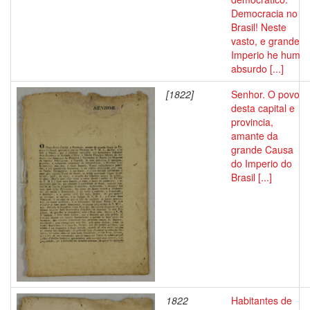
Democracia no
Brasil! Neste
vasto, e grande
Imperio he hum
absurdo [...]
[1822]
Senhor. O povo
desta capital e
provincia,
amante da
grande Causa
do Imperio do
Brasil [...]
1822
Habitantes de