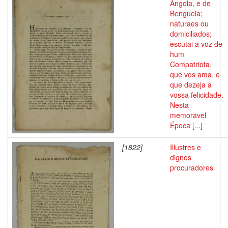
Angola, e de
Benguela;
naturaes ou
domiciliados;
escutai a voz de
hum
Compatriota,
que vos ama, e
que dezeja a
vossa felicidade.
Nesta
memoravel
Época [...]
[1822]
Illustres e
dignos
procuradores