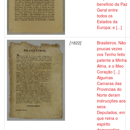
beneficio da Paz
Geral entre
todos os
Estados da
Europa; e [...]
[1822]
Brasileiros. Não
poucas vezes
vos Tenho feito
patente a Minha
Alma, e o Meo
Coração [...]
Algumas
Camaras das
Provincias do
Norte deram
instrucções aos
seos
Deputados, em
que reina o
espirito
democratico.