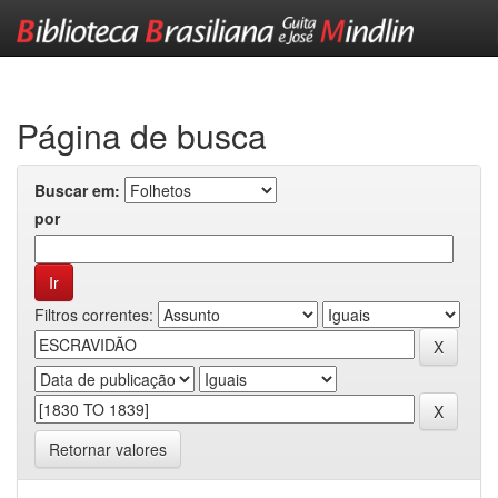
Skip
navigation
Página de busca
Buscar em:
por
Filtros correntes:
Retornar valores