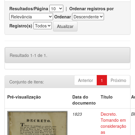
Resultados/Página
|
Ordenar registros por
Ordenar
Registro(s)
Resultado 1-1 de 1.
Anterior
1
Próximo
Conjunto de itens:
Pré-visualização
Data do
Título
A
documento
1823
Decreto.
B
Tomando em
consideração
as