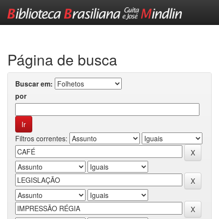
Skip
navigation
Página de busca
Buscar em:
por
Filtros correntes: