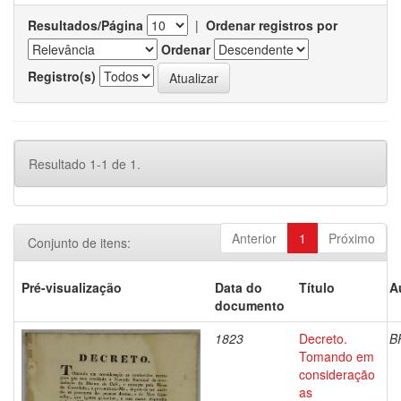
Resultados/Página
|
Ordenar registros por
Ordenar
Registro(s)
Resultado 1-1 de 1.
Anterior
1
Próximo
Conjunto de itens:
Pré-visualização
Data do
Título
A
documento
1823
Decreto.
B
Tomando em
consideração
as