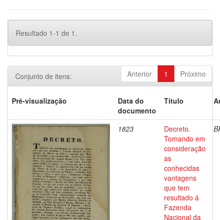
Resultado 1-1 de 1.
Anterior
1
Próximo
Conjunto de itens:
Pré-visualização
Data do
Título
A
documento
1823
Decreto.
B
Tomando em
consideração
as
conhecidas
vantagens
que tem
resultado á
Fazenda
Nacional da