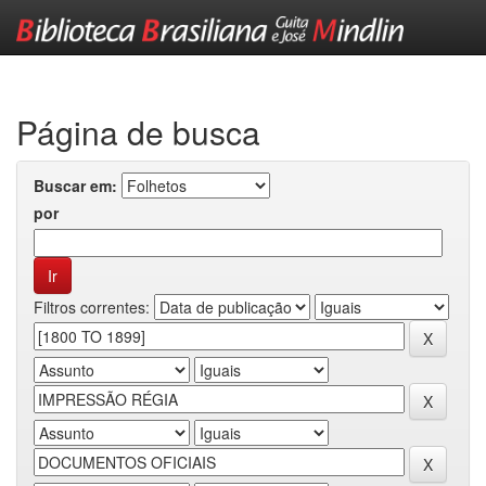
Skip
navigation
Página de busca
Buscar em:
por
Filtros correntes: