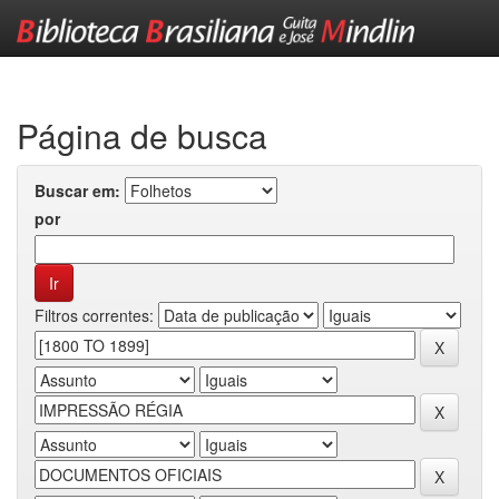
Skip
navigation
Página de busca
Buscar em:
por
Filtros correntes: