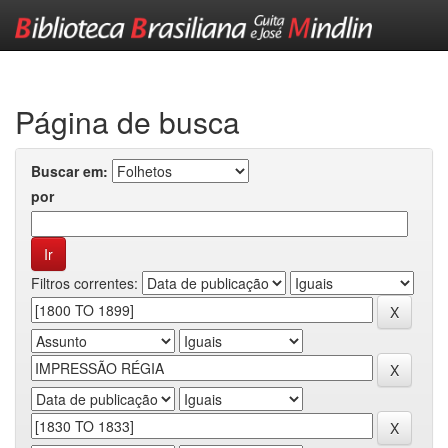
Skip
navigation
Página de busca
Buscar em:
por
Filtros correntes: