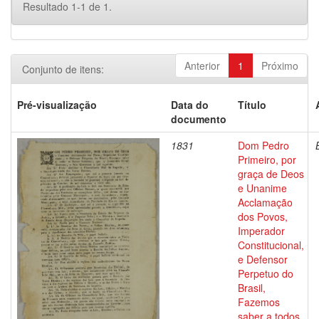
Resultado 1-1 de 1.
Anterior
1
Próximo
Conjunto de itens:
Pré-visualização
Data do
Título
documento
1831
Dom Pedro
Primeiro, por
graça de Deos
e Unanime
Acclamação
dos Povos,
Imperador
Constitucional,
e Defensor
Perpetuo do
Brasil,
Fazemos
saber a todos