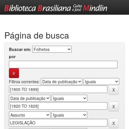
Skip
navigation
Página de busca
Buscar em:
por
Filtros correntes: