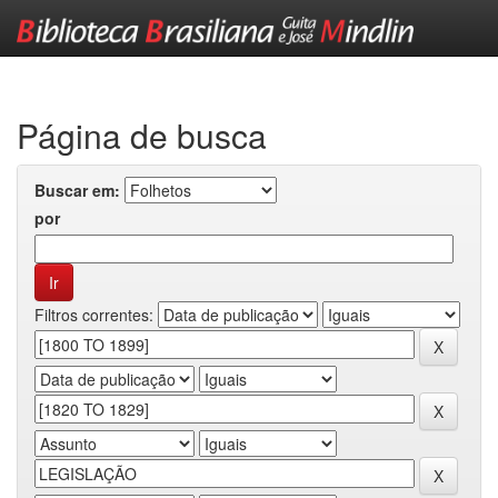
Skip
navigation
Página de busca
Buscar em:
por
Filtros correntes: