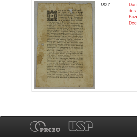
1827
Dom
dos 
Faz
Decr