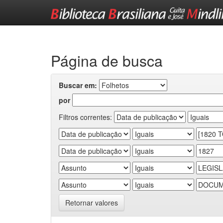
Skip
navigation
Página de busca
Buscar em:
por
Filtros correntes:
Retornar valores