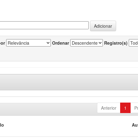
por
Ordenar
Registro(s)
Anterior
1
P
lo
Au