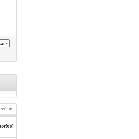
róximo
tor(es)