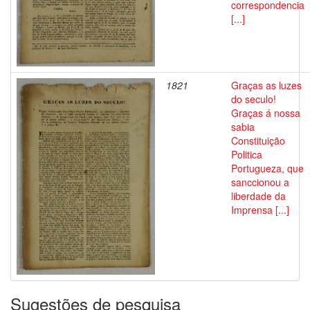
correspondencia
[...]
1821
Graças as luzes
do seculo!
Graças á nossa
sabia
Constituição
Politica
Portugueza, que
sanccionou a
liberdade da
Imprensa [...]
Sugestões de pesquisa