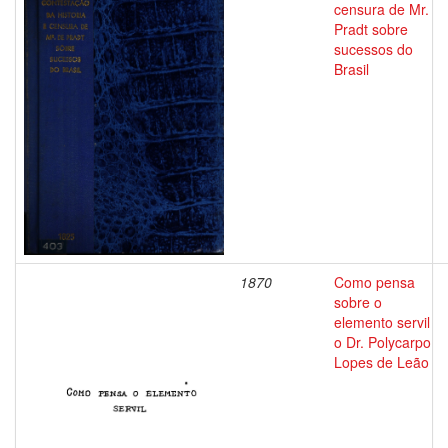
censura de Mr.
Pradt sobre
sucessos do
Brasil
1870
Como pensa
sobre o
elemento servil
o Dr. Polycarpo
Lopes de Leão