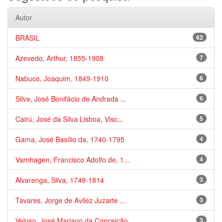
Autor
BRASIL
62
Azevedo, Arthur, 1855-1908
7
Nabuco, Joaquim, 1849-1910
6
Silva, José Bonifácio de Andrada ...
6
Cairú, José da Silva Lisboa, Visc...
5
Gama, José Basílio da, 1740-1795
4
Varnhagen, Francisco Adolfo de, 1...
4
Alvarenga, Silva, 1749-1814
3
Tavares, Jorge de Avilez Juzarte ...
3
Veloso, José Mariano da Conceição...
3