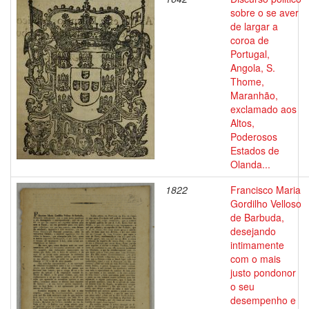
sobre o se aver
de largar a
coroa de
Portugal,
Angola, S.
Thome,
Maranhão,
exclamado aos
Altos,
Poderosos
Estados de
Olanda...
1822
Francisco Maria
Gordilho Velloso
de Barbuda,
desejando
intimamente
com o mais
justo pondonor
o seu
desempenho e