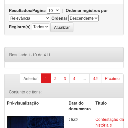
Resultados/Página
|
Ordenar registros por
Ordenar
Registro(s)
Resultado 1-10 de 411.
Anterior
1
2
3
4
...
42
Próximo
Conjunto de itens:
Pré-visualização
Data do
Título
documento
1825
Contestação da
história e