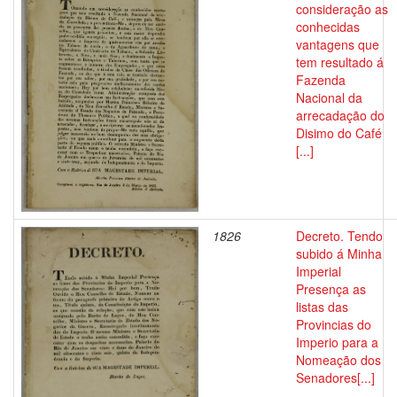
consideração as
conhecidas
vantagens que
tem resultado á
Fazenda
Nacional da
arrecadação do
Disimo do Café
[...]
1826
Decreto. Tendo
subido á Minha
Imperial
Presença as
listas das
Provincias do
Imperio para a
Nomeação dos
Senadores[...]