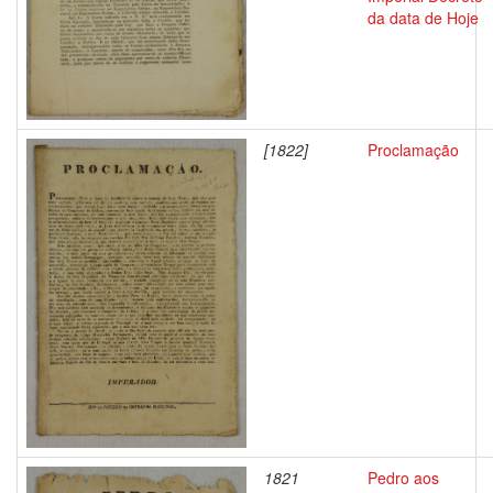
da data de Hoje
[1822]
Proclamação
1821
Pedro aos