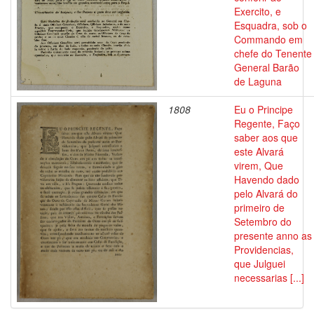
Exercito, e
Esquadra, sob o
Commando em
chefe do Tenente
General Barão
de Laguna
1808
Eu o Principe
Regente, Faço
saber aos que
este Alvará
virem, Que
Havendo dado
pelo Alvará do
primeiro de
Setembro do
presente anno as
Providencias,
que Julguei
necessarias [...]