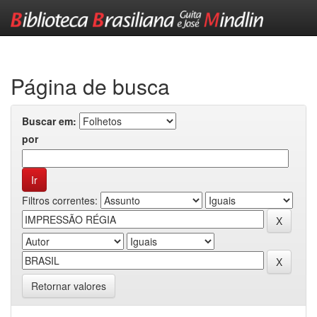
Skip
navigation
Página de busca
Buscar em:
por
Filtros correntes:
Retornar valores