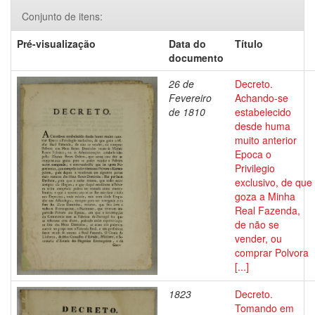
Conjunto de itens:
Pré-visualização
Data do
Título
documento
26 de
Decreto.
Fevereiro
Achando-se
de 1810
estabelecido
desde huma
muito anterior
Epoca o
Privilegio
exclusivo, de que
goza a Minha
Real Fazenda,
de não se
vender, ou
comprar Polvora
[...]
1823
Decreto.
Tomando em