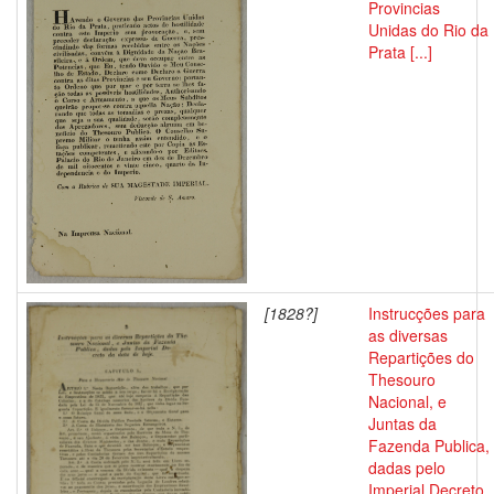
Provincias
Unidas do Rio da
Prata [...]
[1828?]
Instrucções para
as diversas
Repartições do
Thesouro
Nacional, e
Juntas da
Fazenda Publica,
dadas pelo
Imperial Decreto