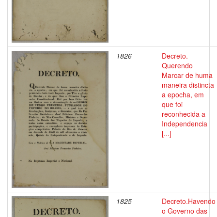
1826
Decreto.
Querendo
Marcar de huma
maneira distincta
a epocha, em
que foi
reconhecida a
Independencia
[...]
1825
Decreto.Havendo
o Governo das