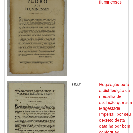
fluminenses
1823
Regulação para
a distribuição da
medalha de
distinção que sua
Magestade
Imperial, por seu
decreto desta
data ha por bem
conferir ao