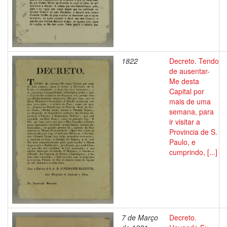
1822
Decreto. Tendo
de ausentar-
Me desta
Capital por
mais de uma
semana, para
ir visitar a
Provincia de S.
Paulo, e
cumprindo, [...]
7 de Março
Decreto.