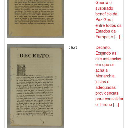
Guerra o
suspirado
beneficio da
Paz Geral
entre todos os
Estados da
Europa; e [...]
1821
Decreto.
Exigindo as
circunstancias
em que se
acha a
Monarchia
justas e
adequadas
providencias
para consolidar
o Throno [...]