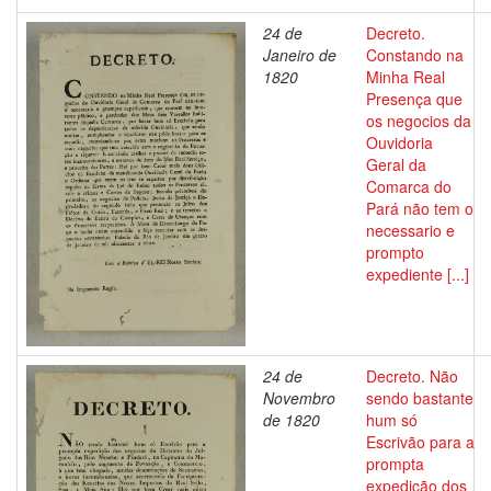
24 de
Decreto.
Janeiro de
Constando na
1820
Minha Real
Presença que
os negocios da
Ouvidoria
Geral da
Comarca do
Pará não tem o
necessario e
prompto
expediente [...]
24 de
Decreto. Não
Novembro
sendo bastante
de 1820
hum só
Escrivão para a
prompta
expedição dos