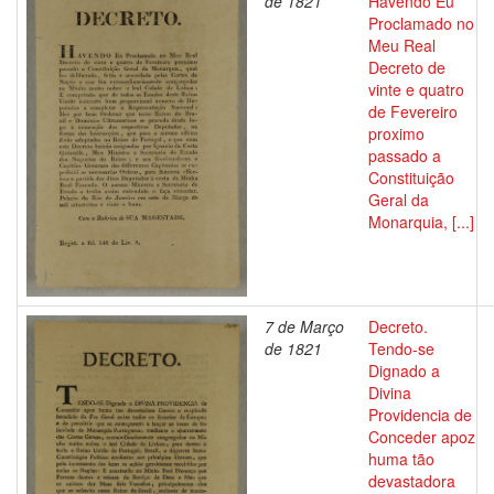
de 1821
Havendo Eu
Proclamado no
Meu Real
Decreto de
vinte e quatro
de Fevereiro
proximo
passado a
Constituição
Geral da
Monarquia, [...]
7 de Março
Decreto.
de 1821
Tendo-se
Dignado a
Divina
Providencia de
Conceder apoz
huma tão
devastadora