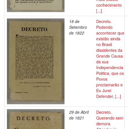
conhecimento
[...]
18 de
Decreto.
Setembro
Podendo
de 1822
accontecer que
existão ainda
no Brasil
dissidentes da
Grande Causa
da sua
Independencia
Politica, que os
Povos
proclamarão e
Eu Jurei
Defender, [...]
29 de Abril
Decreto.
de 1821
Querendo sem
demora