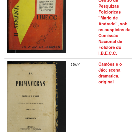
Centro de
Pesquizas
Folcloricas
"Mario de
Andrade", sob
os auspicios da
Comissão
Nacional de
Folclore do
I.B.E.C.C.
1867
Camões e o
Jáo: scena
dramatica,
original