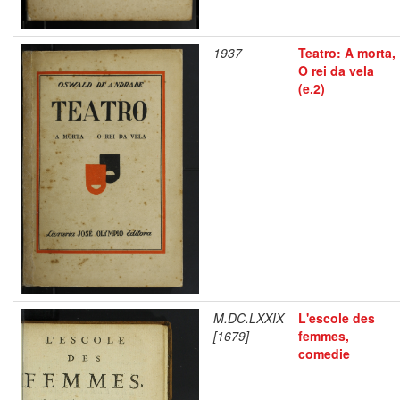
1937
Teatro: A morta,
O rei da vela
(e.2)
M.DC.LXXIX
L'escole des
[1679]
femmes,
comedie