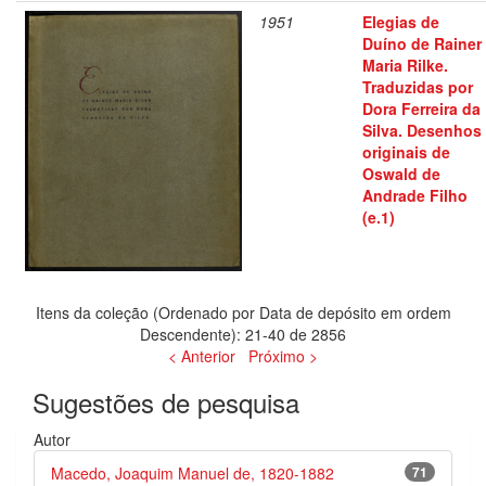
1951
Elegias de
Duíno de Rainer
Maria Rilke.
Traduzidas por
Dora Ferreira da
Silva. Desenhos
originais de
Oswald de
Andrade Filho
(e.1)
Itens da coleção (Ordenado por Data de depósito em ordem
Descendente): 21-40 de 2856
< Anterior
Próximo >
Sugestões de pesquisa
Autor
Macedo, Joaquim Manuel de, 1820-1882
71