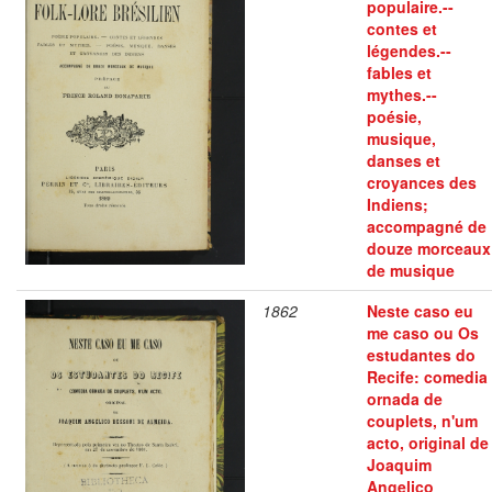
populaire.--
contes et
légendes.--
fables et
mythes.--
poésie,
musique,
danses et
croyances des
Indiens;
accompagné de
douze morceaux
de musique
1862
Neste caso eu
me caso ou Os
estudantes do
Recife: comedia
ornada de
couplets, n'um
acto, original de
Joaquim
Angelico