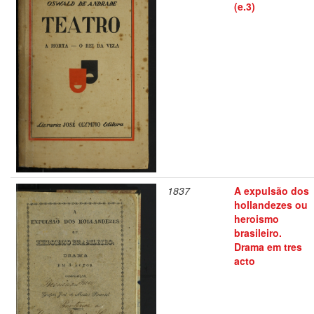
(e.3)
1837
A expulsão dos
hollandezes ou
heroismo
brasileiro.
Drama em tres
acto