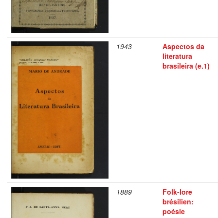
1943
Aspectos da
literatura
brasileira (e.1)
1889
Folk-lore
brésilien:
poésie