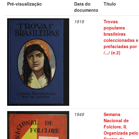
Pré-visualização
Data do
Título
documento
1919
Trovas
populares
brasileiras
coleccionadas e
prefaciadas por
/.../ (e.2)
1949
Semana
Nacional de
Folclore, II.
Organizada pelo