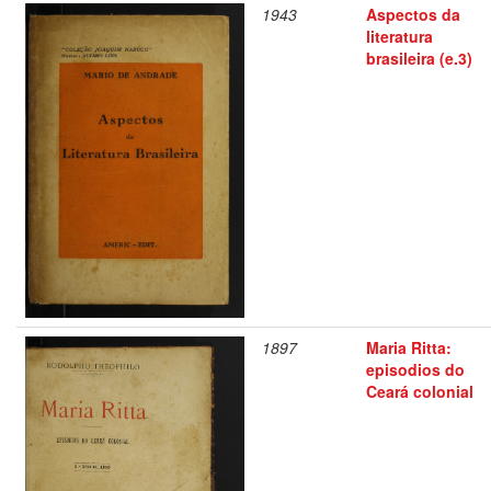
1943
Aspectos da
literatura
brasileira (e.3)
1897
Maria Ritta:
episodios do
Ceará colonial