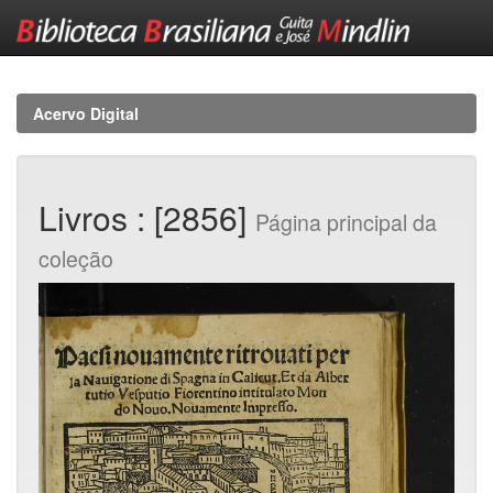
Skip
navigation
Acervo Digital
Livros : [2856]
Página principal da
coleção