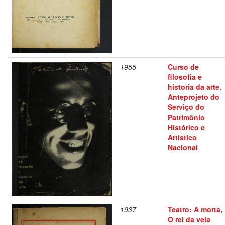
1955
Curso de
filosofia e
historia da arte.
Anteprojeto do
Serviço do
Patrimônio
Histórico e
Artístico
Nacional
1937
Teatro: A morta,
O rei da vela