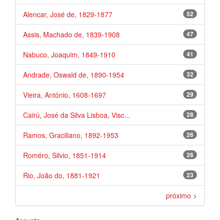
Alencar, José de, 1829-1877
52
Assis, Machado de, 1839-1908
47
Nabuco, Joaquim, 1849-1910
41
Andrade, Oswald de, 1890-1954
32
Vieira, António, 1608-1697
29
Cairú, José da Silva Lisboa, Visc...
28
Ramos, Graciliano, 1892-1953
26
Roméro, Silvio, 1851-1914
26
Rio, João do, 1881-1921
23
próximo >