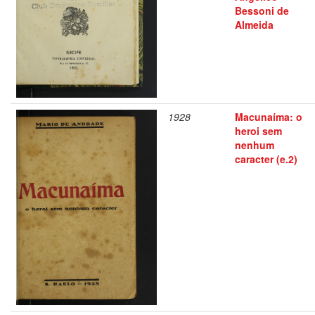
Bessoni de
Almeida
1928
Macunaíma: o
heroi sem
nenhum
caracter (e.2)