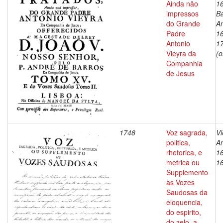
Ainda não
1
impressos
Ba
do Grande
An
Padre
1
Antonio
1
Vieyra da
(o
Companhia
de Jesus
1748
Voz sagrada,
Vi
politica,
An
rhetorica, e
1
metrica ou
1
Supplemento
às Vozes
Saudosas da
eloquencia,
do espirito,
do zelo, a