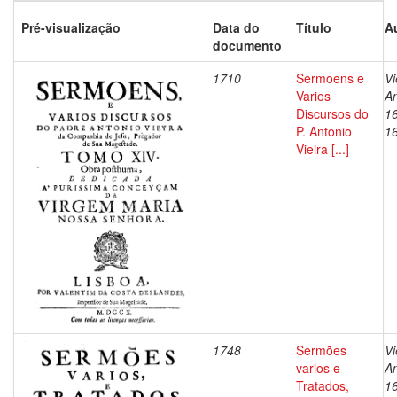
Pré-visualização
Data do
Título
A
documento
1710
Sermoens e
Vi
Varios
An
Discursos do
1
P. Antonio
1
Vieira [...]
1748
Sermões
Vi
varios e
An
Tratados,
1