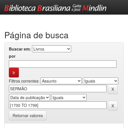
Skip
navigation
Página de busca
Buscar em:
por
Filtros correntes:
Retornar valores