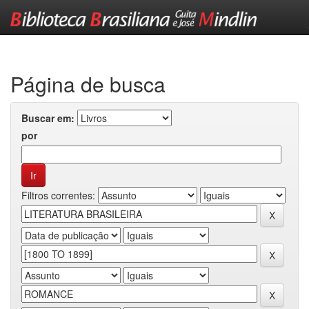
Skip
navigation
Página de busca
Buscar em:
por
Filtros correntes: