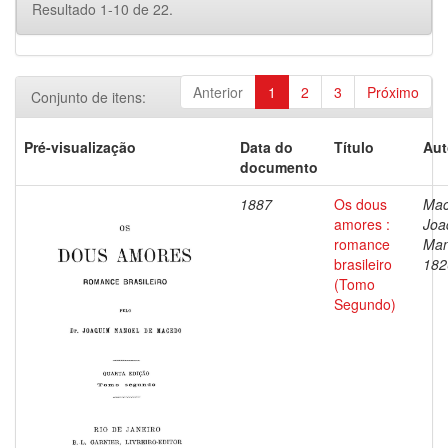
Resultado 1-10 de 22.
Anterior
1
2
3
Próximo
Conjunto de itens:
Pré-visualização
Data do
Título
Aut
documento
1887
Os dous
Mac
amores :
Joa
romance
Man
brasileiro
182
(Tomo
Segundo)