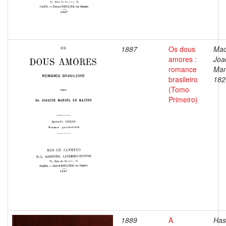
1887
Os dous
Mac
amores :
Joa
romance
Man
brasileiro
182
(Tomo
Primeiro)
1889
A
Has