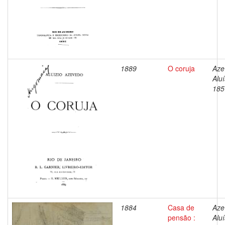
1889
O coruja
Aze
Aluí
185
1884
Casa de
Aze
pensão :
Aluí