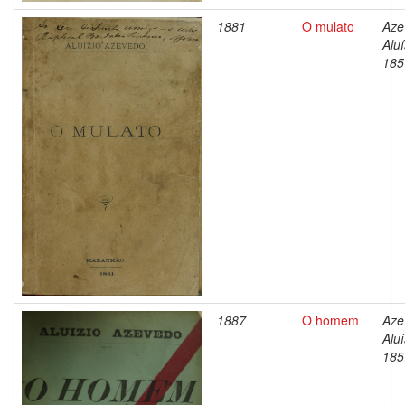
1881
O mulato
Aze
Aluí
185
1887
O homem
Aze
Aluí
185