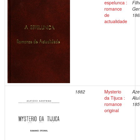
espelunca :
Filh
romance
Ger
de
186
actualidade
1882
Mysterio
Aze
da Tijuca :
Aluí
romance
185
original