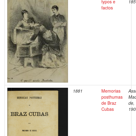
typos e
185
factos
1881
Memorias
Assi
posthumas
Ma
de Braz
de,
Cubas
190