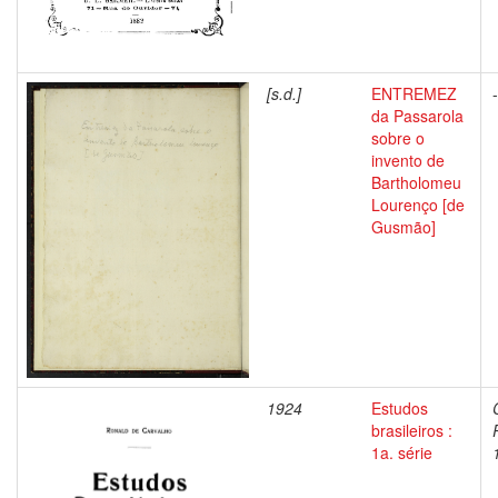
[s.d.]
ENTREMEZ
-
da Passarola
sobre o
invento de
Bartholomeu
Lourenço [de
Gusmão]
1924
Estudos
brasileiros :
1a. série