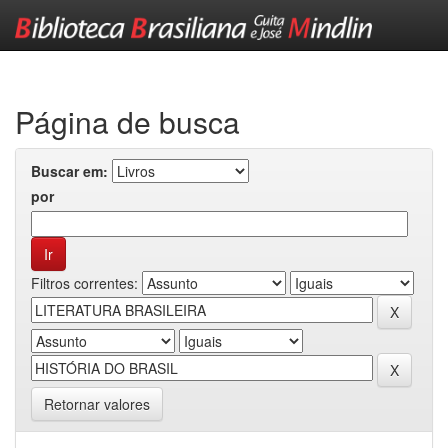
Skip
navigation
Página de busca
Buscar em:
por
Filtros correntes:
Retornar valores