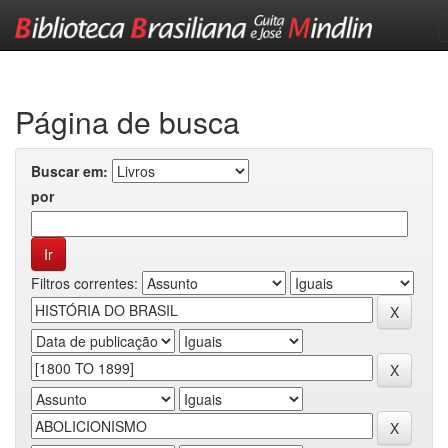
Skip
navigation
Página de busca
Buscar em:
por
Filtros correntes: