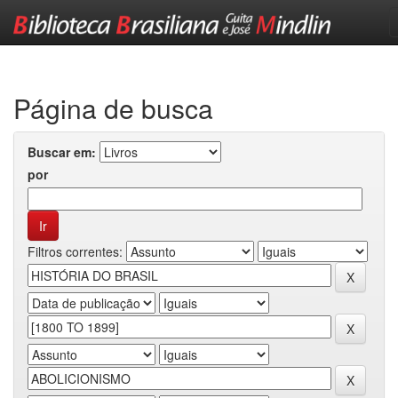
Skip
navigation
Página de busca
Buscar em:
por
Filtros correntes: