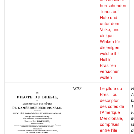
herrschenden
Tones bei
Hofe und
unter dem
Volke, und
einigen
Winken für
diejenigen,
welche ihr
Heil in
Brasilien
versuchen
wollen
1827
Le pilote du
R
Brésil, ou
A
descripton
b
des côtes de
1
l'Amérique
F
Méridionale,
M
comprises
l
entre l'île
d