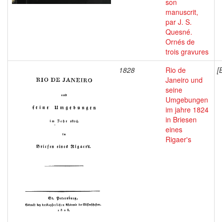
son
manuscrit,
par J. S.
Quesné.
Ornés de
trois gravures
1828
Rio de
[
Janeiro und
seine
Umgebungen
im jahre 1824
in Briesen
eines
Rigaer's