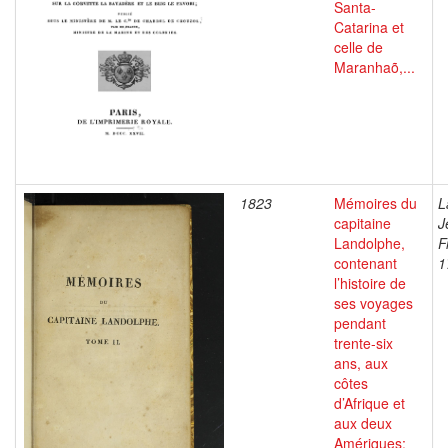
Santa-
Catarina et
celle de
Maranhaõ,...
1823
Mémoires du
L
capitaine
J
Landolphe,
F
contenant
1
l’histoire de
ses voyages
pendant
trente-six
ans, aux
côtes
d’Afrique et
aux deux
Amériques;