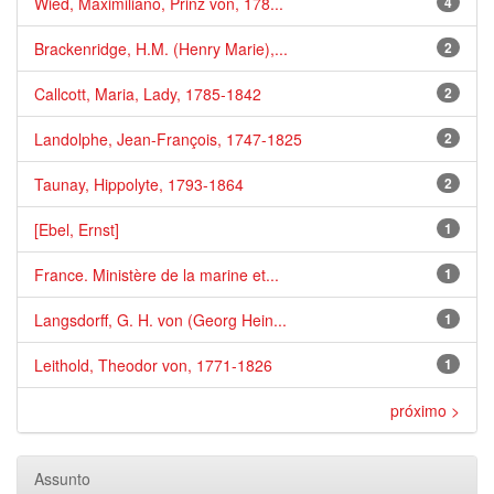
Wied, Maximiliano, Prinz von, 178...
4
Brackenridge, H.M. (Henry Marie),...
2
Callcott, Maria, Lady, 1785-1842
2
Landolphe, Jean-François, 1747-1825
2
Taunay, Hippolyte, 1793-1864
2
[Ebel, Ernst]
1
France. Ministère de la marine et...
1
Langsdorff, G. H. von (Georg Hein...
1
Leithold, Theodor von, 1771-1826
1
próximo >
Assunto