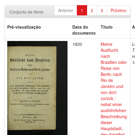
Anterior
1
2
3
Próximo
Conjunto de itens:
Pré-visualização
Data do
Título
A
documento
1820
Meine
L
Ausflucht
T
nach
v
Brasilien oder
1
Reise von
Berlin nach
Rio de
Janeiro und
von dort
zurück :
nebst einer
ausführlichen
Beschreibung
dieser
Hauptstadt,
des daselbst