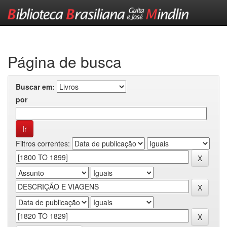
Skip
navigation
Página de busca
Buscar em:
por
Filtros correntes: