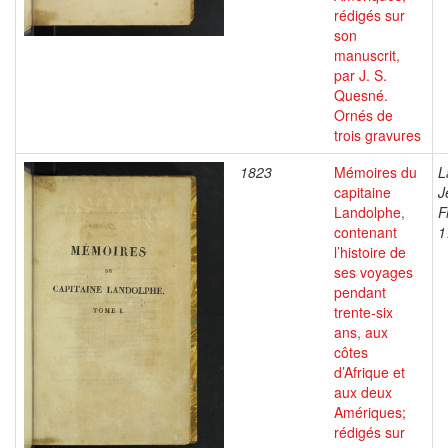
rédigés sur
son
manuscrit,
par J. S.
Quesné.
Ornés de
trois gravures
1823
Mémoires du
L
capitaine
J
Landolphe,
F
contenant
1
l’histoire de
ses voyages
pendant
trente-six
ans, aux
côtes
d’Afrique et
aux deux
Amériques;
rédigés sur