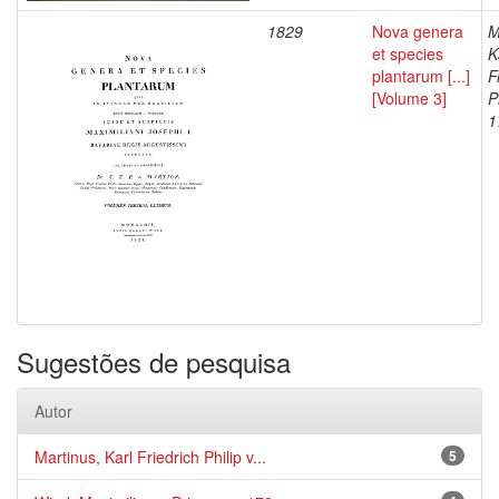
1829
Nova genera
M
et species
K
plantarum [...]
F
[Volume 3]
P
1
Sugestões de pesquisa
Autor
Martinus, Karl Friedrich Philip v...
5